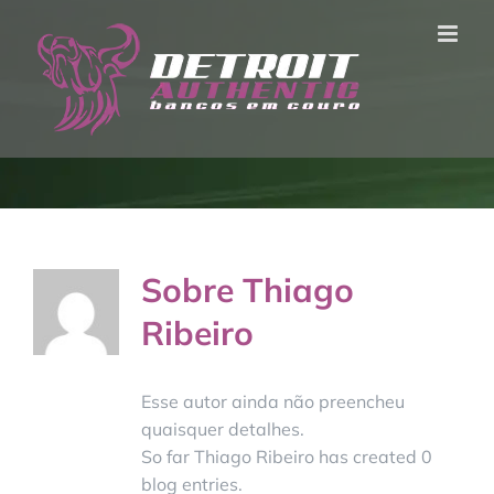
Ir
para
o
conteúdo
Sobre
Thiago
Ribeiro
Esse autor ainda não preencheu
quaisquer detalhes.
So far Thiago Ribeiro has created 0
blog entries.