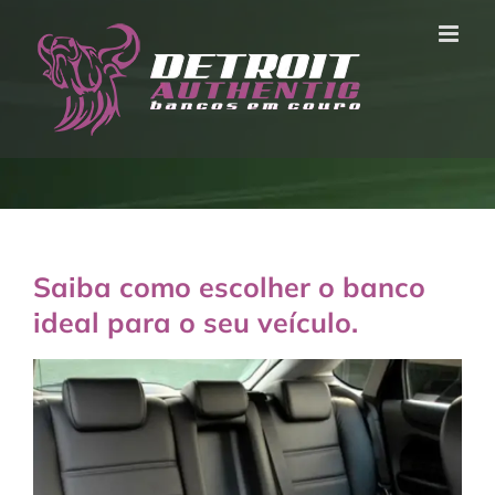
Ir
para
o
conteúdo
Saiba como escolher o banco
ideal para o seu veículo.
View
Larger
Image